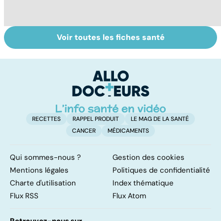
Voir toutes les fiches santé
Alimentation :
Pesticides :
To
nos assiettes
retour au bio ?
le
sont-elles
p
toxiques ?
RECETTES
RAPPEL PRODUIT
LE MAG DE LA SANTÉ
CANCER
MÉDICAMENTS
Qui sommes-nous ?
Gestion des cookies
Mentions légales
Politiques de confidentialité
Charte d'utilisation
Index thématique
Flux RSS
Flux Atom