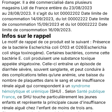
Fromager. Il a été commercialisé dans plusieurs
magasins Lidl de France entière du 23/08/2023
au 28/08/2023. Il s'agit du lot 00002202 Date limite de
consommation 14/09/2023, du lot 00002222 Date limite
de consommation 15/09/2023 et du lot 00002222 Date
limite de consommation 16/09/2023.
Infos sur le rappel
Le motif de rappel de ce produit est le suivant : Présence
de la bactérie
Escherichia coli
O103 et O26(
Escherichia
coli
shiga toxinogène). Certaines bactéries, comme cette
bactérie
E. coli
produisent une substance toxique
appelée shigatoxine. Celle-ci entraîne un épisode de
diarrhée sévère, souvent sanglante, et peut conduire à
des complications telles qu’une anémie, une baisse du
nombre de plaquettes dans le sang et une insuffisance
rénale aiguë qui correspondent à un
syndrome
hémolytique et urémique
(SHU) . Selon
Santé publique
France
, ce SHU touche particulièrement les jeunes
enfants et représente la principale cause d'insuffisance
rénale aiguë chez l'enfant de moins de trois ans.