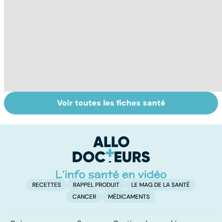
Voir toutes les fiches santé
Tout savoir sur
Inflammation des
Su
les infections
amygdales : que
le
pulmonaires
faire en cas
l'
d'angine ?
RECETTES
RAPPEL PRODUIT
LE MAG DE LA SANTÉ
CANCER
MÉDICAMENTS