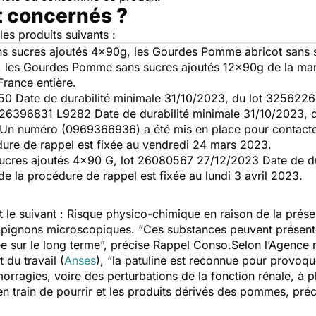
t concernés ?
es produits suivants :
ns sucres ajoutés 4x90g, les Gourdes Pomme abricot sans 
les Gourdes Pomme sans sucres ajoutés 12x90g de la marq
rance entière.
450 Date de durabilité minimale 31/10/2023, du lot 325622
226396831 L9282 Date de durabilité minimale 31/10/2023
. Un numéro (0969366936) a été mis en place pour contacte
dure de rappel est fixée au vendredi 24 mars 2023.
ucres ajoutés 4x90 G, lot 26080567 27/12/2023 Date de du
e la procédure de rappel est fixée au lundi 3 avril 2023.
 le suivant : Risque physico-chimique en raison de la présenc
pignons microscopiques. “
Ces substances peuvent présente
e sur le long terme
”, précise Rappel Conso.Selon l’Agence n
 du travail (
Anses
), “
la patuline est reconnue pour provoqu
orragies, voire des perturbations de la fonction rénale, à p
 train de pourrir et les produits dérivés des pommes, préci