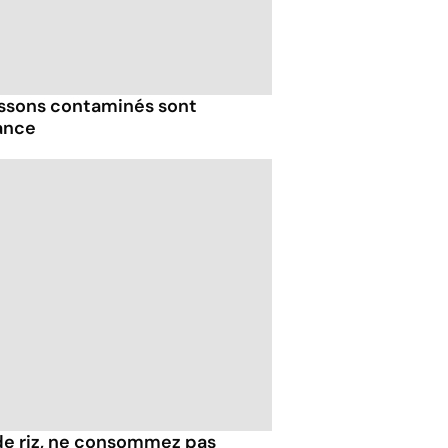
issons contaminés sont
ance
de riz, ne consommez pas