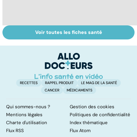
Voir toutes les fiches santé
Intoxications
Les dangers de la
To
alimentaires :
malbouffe
le
menaces dans
p
nos assiettes !
RECETTES
RAPPEL PRODUIT
LE MAG DE LA SANTÉ
CANCER
MÉDICAMENTS
Qui sommes-nous ?
Gestion des cookies
Mentions légales
Politiques de confidentialité
Charte d'utilisation
Index thématique
Flux RSS
Flux Atom