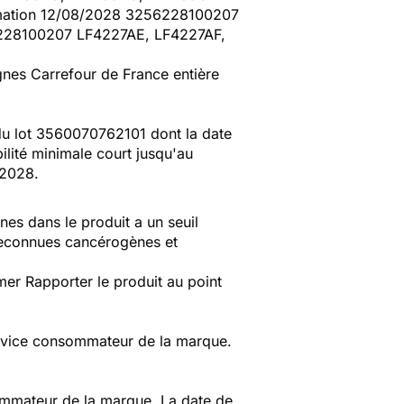
mation 12/08/2028 3256228100207
228100207 LF4227AE, LF4227AF,
gnes Carrefour de France entière
du lot
3560070762101 dont la date
lité minimale court jusqu'au
/2028.
nes dans le produit a un seuil
 reconnues cancérogènes et
er Rapporter le produit au point
ervice consommateur de la marque.
ommateur de la marque. La date de