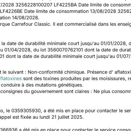
07/2028 3256228100207 LF4225BA Date limite de consom
LF4226BE Date limite de consommation 13/08/2028 3256
ation 14/08/2028.
rque Carrefour Classic. Il est commercialisé dans les ensei
 la date de durabilité minimale court jusqu'au 01/01/2028, 
'au 01/04/2028, du lot 3560070762101 dont la date de durabi
 dont la date de durabilité minimale court jusqu'au 01/07
t le suivant : Non-conformité chimique. Présence d' aflatoxi
flatoxines
sont des toxines produites par les moisissures,
 conduire à des mutations génétiques.
s consignes du gouvernement sont claires : Ne plus consomm
o, le 0359305930, a été mis en place pour contacter le s
ppel est fixée au lundi 21 juillet 2025.
366936 a été mis en place pour contacter le service cons