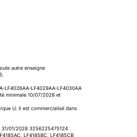
oute autre enseigne
5.
25BA-LF4026AA-LF4029AA-LF4030AA
té minimale 10/07/2028 et
rque U. Il est commercialisé dans
on 31/01/2028 3256225475124
LF4185AC, LF4185BC, LF4185CB