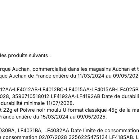
s produits suivants :
arque Auchan, commercialisé dans les magasins Auchan et t
rque Auchan de France entière du 11/03/2024 au 09/05/202
 LF4012AA-LF4012AB-LF4012BC-LF4015AA-LF4015AB-LF40
/2028, 3596710518012 LF4192AA-LF4192AB Date de durabili
urabilité minimale 11/07/2028.
it 22g et Poivre noir moulu U format classique 45g de la ma
rance entière du 15/03/2024 au 09/05/2025.
F4030BA, LF4031BA, LF4032AA Date limite de consommati
 de consommation 02/07/2028 3256225475124 LF4185AB, 