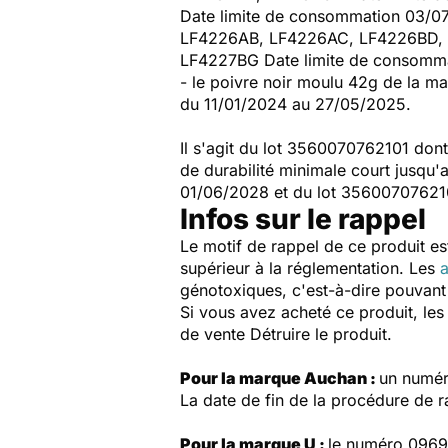
Date limite de consommation 03/
LF4226AB, LF4226AC, LF4226BD, 
LF4227BG Date limite de consomm
- le poivre noir moulu 42g de la ma
du 11/01/2024 au 27/05/2025.
Il s'agit du lot 3560070762101 dont
de durabilité minimale court jusqu
01/06/2028 et du lot 3560070762101
Infos sur le rappel
Le motif de rappel de ce produit es
supérieur à la réglementation. Les
a
génotoxiques, c'est-à-dire pouvant
Si vous avez acheté ce produit, le
de vente Détruire le produit.
Pour la marque Auchan :
un numér
La date de fin de la procédure de ra
Pour la marque U :
le numéro 0969