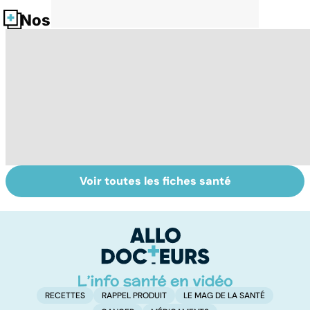
Nos fiches santé
Voir toutes les fiches santé
Tout savoir sur
Inflammation des
Vi
les infections
amygdales : que
oc
pulmonaires
faire en cas
qu
d'angine ?
su
in
RECETTES
RAPPEL PRODUIT
LE MAG DE LA SANTÉ