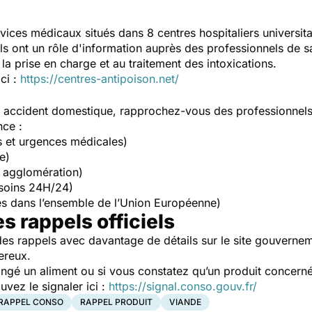
vices médicaux situés dans 8 centres hospitaliers universit
Ils ont un rôle d'information auprès des professionnels de s
la prise en charge et au traitement des intoxications.
ici :
https://centres-antipoison.net/
un accident domestique, rapprochez-vous des professionnel
nce :
s et urgences médicales)
e)
 agglomération)
soins 24H/24)
s dans l’ensemble de l’Union Européenne)
es rappels officiels
es rappels avec davantage de détails sur le site gouverne
ereux.
ngé un aliment ou si vous constatez qu’un produit concerné
ez le signaler ici :
https://signal.conso.gouv.fr/
RAPPEL CONSO
RAPPEL PRODUIT
VIANDE