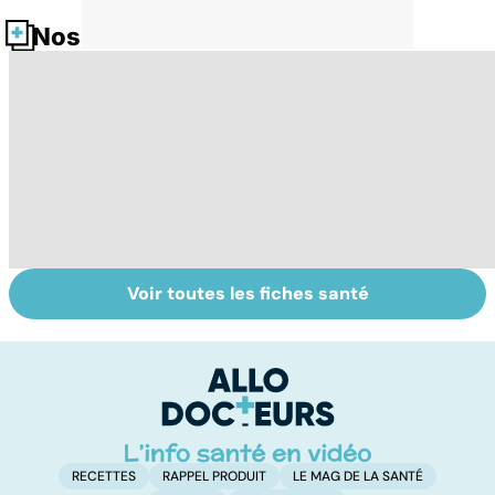
Nos fiches santé
Voir toutes les fiches santé
Tout savoir sur
Inflammation des
Su
les infections
amygdales : que
le
pulmonaires
faire en cas
l'
d'angine ?
RECETTES
RAPPEL PRODUIT
LE MAG DE LA SANTÉ