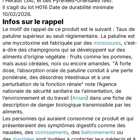
l'Hérault (34), et des Pyrénées-Orientales (66).
Il s’agit du lot H016 Date de durabilité minimale
10/02/2026.
Infos sur le rappel
Le motif de rappel de ce produit est le suivant : Taux de
patuline supérieur au seuil réglementaire. La patuline est
une mycotoxine est fabriquée par des
moisissures
, c’est-
à-dire des champignons qui se développent sur des
aliments d’origine végétale : fruits comme les pommes,
mais aussi céréales, noix ou encore amandes. "
À forte
dose, l’absorption orale de patuline conduit à une perte
pondérale, des désordres intestinaux et à une
perturbation de la fonction rénale
" note l’Agence
nationale de sécurité sanitaire de l’alimentation, de
l’environnement et du travail (
Anses
) dans une fiche de
description de danger biologique transmissible par les
aliments.
Les personnes qui auraient consommé ce produit et qui
présenteraient des symptômes digestifs comme des
nausées, des
vomissements
, des
ballonnements
ou
des
diarrhées
sont invitées à contacter leur médecin et à