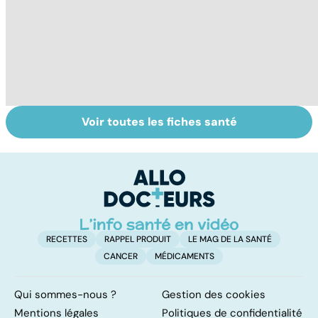
Voir toutes les fiches santé
Intoxications
Tout savoir sur
I
alimentaires :
les infections
a
menaces dans
pulmonaires
fa
nos assiettes !
d'
RECETTES
RAPPEL PRODUIT
LE MAG DE LA SANTÉ
CANCER
MÉDICAMENTS
Qui sommes-nous ?
Gestion des cookies
Mentions légales
Politiques de confidentialité