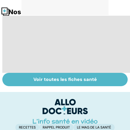
Nos fiches santé
Voir toutes les fiches santé
Intoxications
Les dangers de la
To
alimentaires :
malbouffe
le
menaces dans
p
nos assiettes !
RECETTES
RAPPEL PRODUIT
LE MAG DE LA SANTÉ