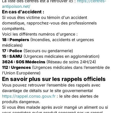
La liste des centres est à retrouver ici :
https://centres-
antipoison.net/
En cas d'accident :
Si vous êtes victime ou témoin d'un accident
domestique, rapprochez-vous des professionnels
compétents.
Voici les différents numéros d'urgence :
18 : Pompiers
(Incendies, accidents et urgences
médicales)
17 : Police
(Secours ou gendarmerie)
15 : SAMU
(Urgences médicales en agglomération)
3624 : SOS Médecins
(Réseau de soins 24H/24)
112 : Urgences
(Urgences médicales dans l’ensemble de
l’Union Européenne)
En savoir plus sur les rappels officiels
Vous pouvez retrouver l’ensemble des rappels avec
davantage de détails sur le site gouvernemental
https://rappel.conso.gouv.fr
: le site des alertes de
produits dangereux.
Si vous êtes malade après avoir mangé un aliment ou si
vous constatez qu’un produit concerné par un rappel