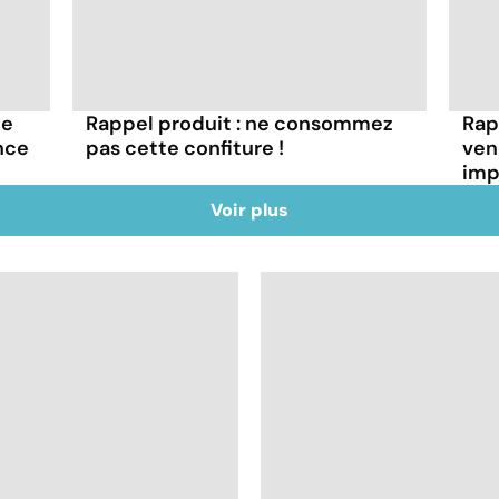
ne
Rappel produit : ne consommez
Rap
nce
pas cette confiture !
ven
imp
Voir plus