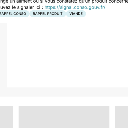
ngé un aliment ou si vous constatez qu’un produit concerné
ez le signaler ici :
https://signal.conso.gouv.fr/
RAPPEL CONSO
RAPPEL PRODUIT
VIANDE