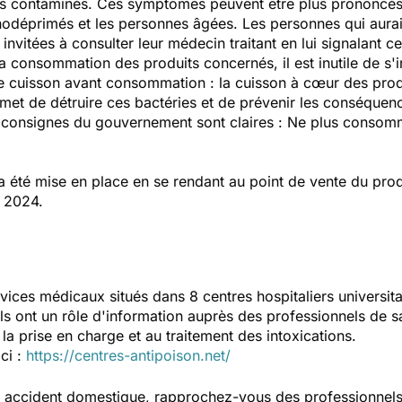
s contaminés. Ces symptômes peuvent être plus prononcés c
nodéprimés et les personnes âgées. Les personnes qui aura
nvitées à consulter leur médecin traitant en lui signalant 
 consommation des produits concernés, il est inutile de s'i
ne cuisson avant consommation : la cuisson à cœur des produ
met de détruire ces bactéries et de prévenir les conséquenc
s consignes du gouvernement sont claires : Ne plus consomme
té mise en place en se rendant au point de vente du produ
l 2024.
vices médicaux situés dans 8 centres hospitaliers universit
Ils ont un rôle d'information auprès des professionnels de s
la prise en charge et au traitement des intoxications.
ici :
https://centres-antipoison.net/
un accident domestique, rapprochez-vous des professionnel