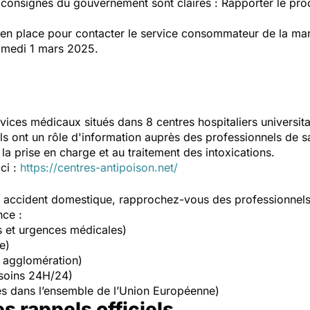
 consignes du gouvernement sont claires : Rapporter le prod
n place pour contacter le service consommateur de la marq
samedi 1 mars 2025.
vices médicaux situés dans 8 centres hospitaliers universit
Ils ont un rôle d'information auprès des professionnels de s
la prise en charge et au traitement des intoxications.
ici :
https://centres-antipoison.net/
un accident domestique, rapprochez-vous des professionnel
nce :
s et urgences médicales)
e)
 agglomération)
soins 24H/24)
s dans l’ensemble de l’Union Européenne)
es rappels officiels