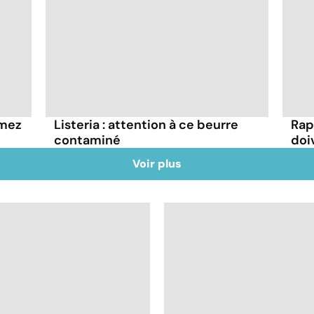
mmez
Listeria : attention à ce beurre
Rap
contaminé
doi
Voir plus