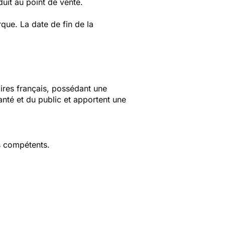
uit au point de vente.
ue. La date de fin de la
aires français, possédant une
anté et du public et apportent une
s compétents.