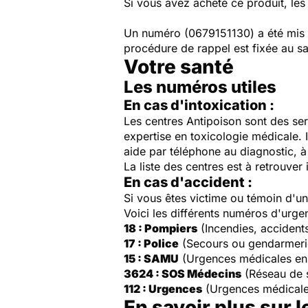
Si vous avez acheté ce produit, les
Un numéro (0679151130) a été mis e
procédure de rappel est fixée au 
Votre santé
Les numéros utiles
En cas d'intoxication :
Les centres Antipoison sont des ser
expertise en toxicologie médicale. 
aide par téléphone au diagnostic, à 
La liste des centres est à retrouver 
En cas d'accident :
Si vous êtes victime ou témoin d'
Voici les différents numéros d'urge
18 : Pompiers
(Incendies, accident
17 : Police
(Secours ou gendarmeri
15 : SAMU
(Urgences médicales en
3624 : SOS Médecins
(Réseau de 
112 : Urgences
(Urgences médicale
En savoir plus sur l