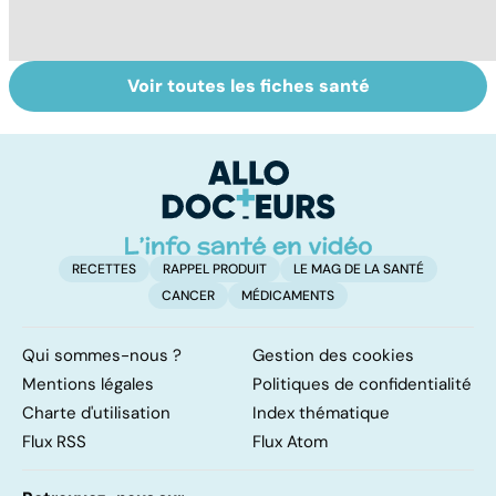
Voir toutes les fiches santé
Le café : une
Tout savoir sur
I
mine d'or pour
les infections
a
notre santé ?
pulmonaires
fa
d'
RECETTES
RAPPEL PRODUIT
LE MAG DE LA SANTÉ
CANCER
MÉDICAMENTS
Qui sommes-nous ?
Gestion des cookies
Mentions légales
Politiques de confidentialité
Charte d'utilisation
Index thématique
Flux RSS
Flux Atom