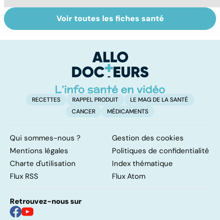
Voir toutes les fiches santé
Le TDAH, un
Accident
Tr
trouble de
vasculaire
dé
l'attention avec
cérébral : l'enfant
p
ou sans
également
hyperactivité
touché
RECETTES
RAPPEL PRODUIT
LE MAG DE LA SANTÉ
CANCER
MÉDICAMENTS
Qui sommes-nous ?
Gestion des cookies
Mentions légales
Politiques de confidentialité
Charte d'utilisation
Index thématique
Flux RSS
Flux Atom
Retrouvez-nous sur