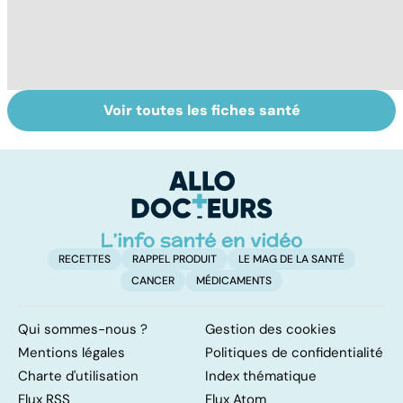
Voir toutes les fiches santé
Automutilation :
Tout savoir sur
I
des ados en
les infections
a
souffrance
pulmonaires
fa
d'
RECETTES
RAPPEL PRODUIT
LE MAG DE LA SANTÉ
CANCER
MÉDICAMENTS
Qui sommes-nous ?
Gestion des cookies
Mentions légales
Politiques de confidentialité
Charte d'utilisation
Index thématique
Flux RSS
Flux Atom