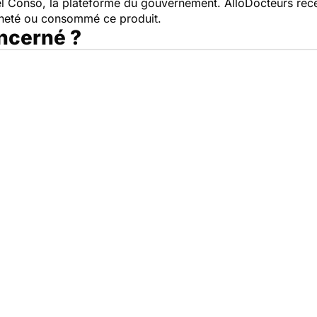
pel Conso, la plateforme du gouvernement. AlloDocteurs rece
cheté ou consommé ce produit.
oncerné ?