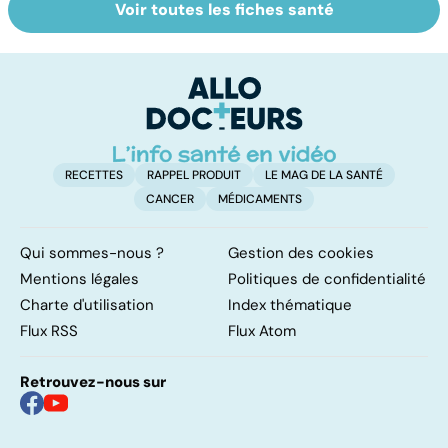
Voir toutes les fiches santé
Intoxications
La salmonelle,
To
alimentaires :
souvent à
le
menaces dans
l'origine des
p
nos assiettes !
gastro-entérites
RECETTES
RAPPEL PRODUIT
LE MAG DE LA SANTÉ
CANCER
MÉDICAMENTS
Qui sommes-nous ?
Gestion des cookies
Mentions légales
Politiques de confidentialité
Charte d'utilisation
Index thématique
Flux RSS
Flux Atom
Retrouvez-nous sur