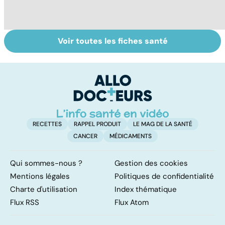
Voir toutes les fiches santé
HPV : tout savoir
Le TDAH, un
A
sur les
trouble de
va
papillomavirus
l'attention avec
cé
ou sans
é
hyperactivité
t
RECETTES
RAPPEL PRODUIT
LE MAG DE LA SANTÉ
CANCER
MÉDICAMENTS
Qui sommes-nous ?
Gestion des cookies
Mentions légales
Politiques de confidentialité
Charte d'utilisation
Index thématique
Flux RSS
Flux Atom