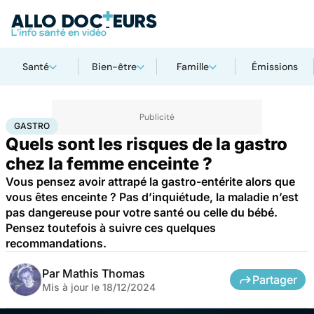
Santé
Bien-être
Famille
Émissions
Accueil
Famille
Grossesse
Gastro
GASTRO
Quels sont les risques de la gastro
chez la femme enceinte ?
Vous pensez avoir attrapé la gastro-entérite alors que
vous êtes enceinte ? Pas d’inquiétude, la maladie n’est
pas dangereuse pour votre santé ou celle du bébé.
Pensez toutefois à suivre ces quelques
recommandations.
Par
Mathis Thomas
Partager
Mis à jour le
18/12/2024