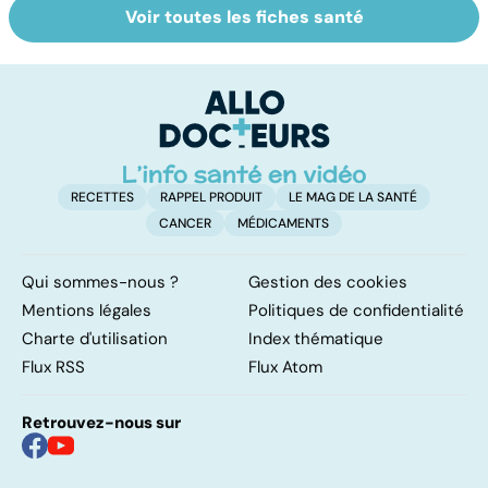
Voir toutes les fiches santé
Tout savoir sur
Gynéco : un suivi
Se
les maux du froid
pour la vie
in
P
ét
RECETTES
RAPPEL PRODUIT
LE MAG DE LA SANTÉ
CANCER
MÉDICAMENTS
Qui sommes-nous ?
Gestion des cookies
Mentions légales
Politiques de confidentialité
Charte d'utilisation
Index thématique
Flux RSS
Flux Atom
Retrouvez-nous sur