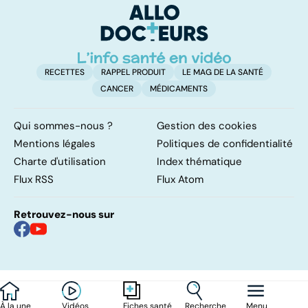
bénéfices pour la
so
santé ?
RECETTES
RAPPEL PRODUIT
LE MAG DE LA SANTÉ
CANCER
MÉDICAMENTS
Qui sommes-nous ?
Gestion des cookies
Mentions légales
Politiques de confidentialité
Charte d'utilisation
Index thématique
Flux RSS
Flux Atom
Retrouvez-nous sur
À la une
Vidéos
Recherche
Menu
Fiches santé