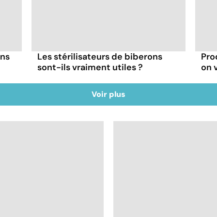
ans
Les stérilisateurs de biberons
Prod
sont-ils vraiment utiles ?
on v
Voir plus