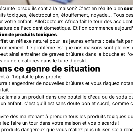
urité lorsqu'ils sont à la maison? C'est en réalité bien
souv
its toxiques, électrocution, étouffement, noyade... Tous c
r votre enfant.
AlloDocteurs.Africa
fait le tour des acciden
la nature de l'accident domestique. Et l'on commence aujourd'
tion de produits toxiques
.
ffet un réflexe naturel pour les jeunes enfants : cela fait p
nvironnement. Le problème est que nos maisons sont pleines 
peut ainsi entraîner de graves brûlures dans la bouche et l
 ou de cicatrices dans le tube digestif.
dans ce genre de situation
 à l'hôpital le plus proche
ourrait engendrer de nouvelles brûlures et vous risquez no
lait
z jamais un produit dans une bouteille d'eau ou de soda ou 
d'un enfant, c'est qu'il est sans doute bon et sucré, comme 
nvite dès maintenant à prendre tous les produits toxiques 
 allez faire un tour dans votre maison et vos placards !
 produits dangereux que vous n'allez plus utiliser. Cela rend