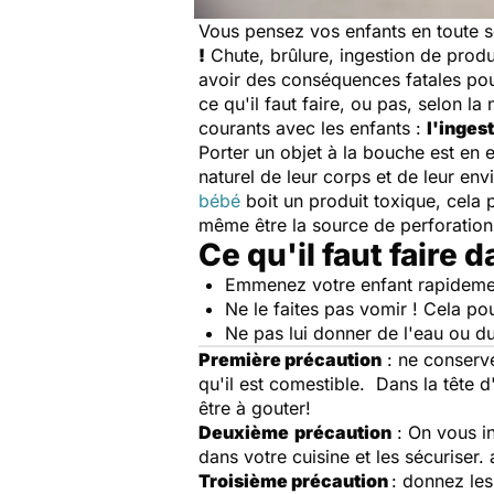
Vous pensez vos enfants en toute séc
!
Chute, brûlure, ingestion de produ
avoir des conséquences fatales pou
ce qu'il faut faire, ou pas, selon 
courants avec les enfants :
l'inges
Porter un objet à la bouche est en e
naturel de leur corps et de leur e
bébé
boit un produit toxique, cela 
même être la source de perforations
Ce qu'il faut faire 
Emmenez votre enfant rapidement
Ne le faites pas vomir ! Cela p
Ne pas lui donner de l'eau ou du 
Première précaution
: ne conserve
qu'il est comestible. Dans la tête 
être à gouter!
Deuxième
précaution
: On vous i
dans votre cuisine et les sécuriser.
Troisième précaution
: donnez les