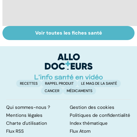
Voir toutes les fiches santé
Tout savoir sur
Inflammation des
S
les infections
amygdales : que
do
pulmonaires
faire en cas
b
d'angine ?
su
RECETTES
RAPPEL PRODUIT
LE MAG DE LA SANTÉ
CANCER
MÉDICAMENTS
Qui sommes-nous ?
Gestion des cookies
Mentions légales
Politiques de confidentialité
Charte d'utilisation
Index thématique
Flux RSS
Flux Atom