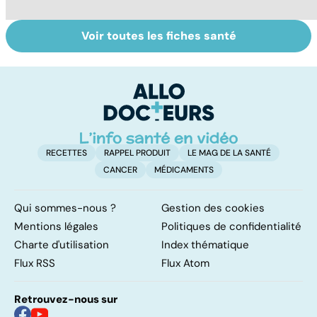
Voir toutes les fiches santé
L'avortement :
La tuberculose
Gy
quels délais,
pulmonaire
po
quelles
méthodes ?
RECETTES
RAPPEL PRODUIT
LE MAG DE LA SANTÉ
CANCER
MÉDICAMENTS
Qui sommes-nous ?
Gestion des cookies
Mentions légales
Politiques de confidentialité
Charte d'utilisation
Index thématique
Flux RSS
Flux Atom
Retrouvez-nous sur