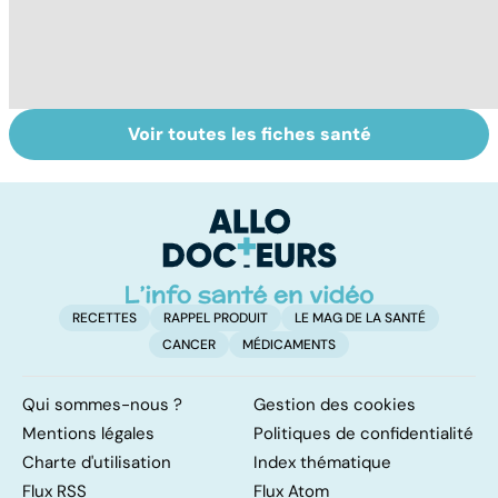
Voir toutes les fiches santé
Covid-19 : tout
Variole du singe :
L
savoir sur la
symptômes,
p
maladie
transmission et
traitements
RECETTES
RAPPEL PRODUIT
LE MAG DE LA SANTÉ
CANCER
MÉDICAMENTS
Qui sommes-nous ?
Gestion des cookies
Mentions légales
Politiques de confidentialité
Charte d'utilisation
Index thématique
Flux RSS
Flux Atom