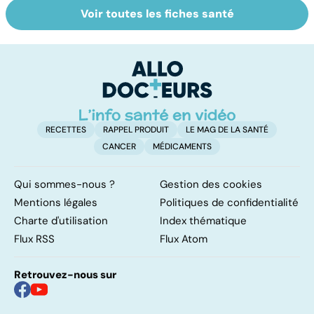
Voir toutes les fiches santé
La tuberculose
Viol : quelle prise
To
pulmonaire
en charge pour
le
les victimes ?
p
RECETTES
RAPPEL PRODUIT
LE MAG DE LA SANTÉ
CANCER
MÉDICAMENTS
Qui sommes-nous ?
Gestion des cookies
Mentions légales
Politiques de confidentialité
Charte d'utilisation
Index thématique
Flux RSS
Flux Atom
Retrouvez-nous sur