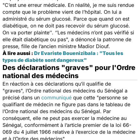
"
C’est une erreur médicale. En réalité, je me suis rendue
compte que le problème vient de l’hôpital. On lui a
administré du sérum glucosé. Parce que quand on est
diabétique, on ne doit pas recevoir du sérum glucosé.
On va porter plainte’’
.
‘’Les médecins n’ont pas vérifié si
elle était diabétique ou pas
",
a dénoncé la patronne de
presse, fille de l’ancien ministre Madior Diouf.
À lire aussi :
Dr Evariste Bouenizibala : "Tous les
types de diabète sont dangereux"
Des déclarations "graves" pour l'Ordre
national des médecins
En réaction à ces déclarations qu’il qualifie de
"g
raves",
l’Ordre national des médecins du Sénégal a
précisé dans un
communiqué
que cette
"p
e
rsonne se
qualifiant de médecin ne figure pas dans le tableau de
l’Ordre national des médecins du Sénégal. Par
conséquent, elle ne peut pas exercer la médecine au
Sénégal, conformément à l’article premier de la loi 66-
069 du 4 juillet 1966 relative à l’exercice de la médecine
et à l’Ordre des médecins
".