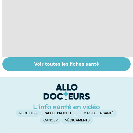
Voir toutes les fiches santé
Tout savoir sur
Inflammation des
S
les infections
amygdales : que
do
pulmonaires
faire en cas
b
d'angine ?
su
RECETTES
RAPPEL PRODUIT
LE MAG DE LA SANTÉ
CANCER
MÉDICAMENTS