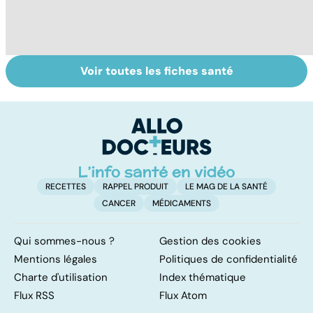
Voir toutes les fiches santé
Gynéco : un suivi
Le magnésium,
In
pour la vie
un oligo-élément
l
vital
F
so
RECETTES
RAPPEL PRODUIT
LE MAG DE LA SANTÉ
CANCER
MÉDICAMENTS
Qui sommes-nous ?
Gestion des cookies
Mentions légales
Politiques de confidentialité
Charte d'utilisation
Index thématique
Flux RSS
Flux Atom