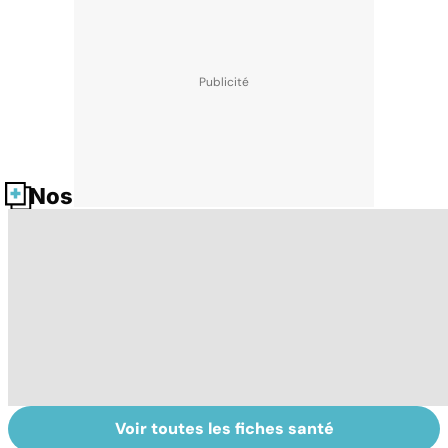
Nos fiches santé
Voir toutes les fiches santé
La tuberculose
Tout savoir sur
I