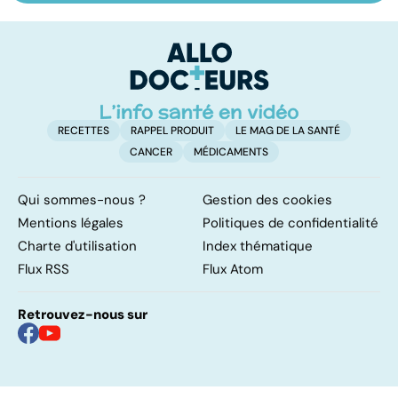
pulmonaire
les infections
a
pulmonaires
fa
d'
RECETTES
RAPPEL PRODUIT
LE MAG DE LA SANTÉ
CANCER
MÉDICAMENTS
Qui sommes-nous ?
Gestion des cookies
Mentions légales
Politiques de confidentialité
Charte d'utilisation
Index thématique
Flux RSS
Flux Atom
Retrouvez-nous sur