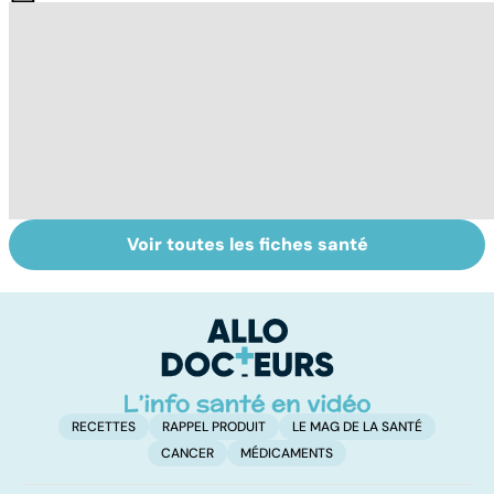
Voir toutes les fiches santé
Le tramadol, un
Un rhume, ça se
D
médicament à
soigne ?
d
risque
m
a
RECETTES
RAPPEL PRODUIT
LE MAG DE LA SANTÉ
CANCER
MÉDICAMENTS