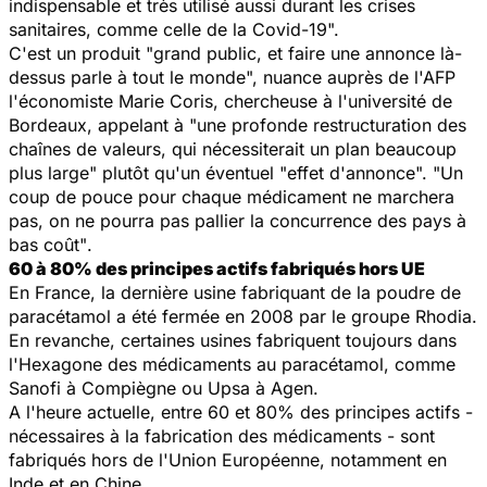
indispensable et très utilisé aussi durant les crises
sanitaires, comme celle de la Covid-19
".
C'est un produit "
grand public, et faire une annonce là-
dessus parle à tout le monde
", nuance auprès de l'AFP
l'économiste Marie Coris, chercheuse à l'université de
Bordeaux, appelant à "
une profonde restructuration des
chaînes de valeurs, qui nécessiterait un plan beaucoup
plus large
" plutôt qu'un éventuel "
effet d'annonce
". "
Un
coup de pouce pour chaque médicament ne marchera
pas, on ne pourra pas pallier la concurrence des pays à
bas coût"
.
60 à 80% des principes actifs fabriqués hors UE
En France, la dernière usine fabriquant de la poudre de
paracétamol a été fermée en 2008 par le groupe Rhodia.
En revanche, certaines usines fabriquent toujours dans
l'Hexagone des médicaments au paracétamol, comme
Sanofi à Compiègne ou Upsa à Agen.
A l'heure actuelle, entre 60 et 80% des principes actifs -
nécessaires à la fabrication des médicaments - sont
fabriqués hors de l'Union Européenne, notamment en
Inde et en Chine.