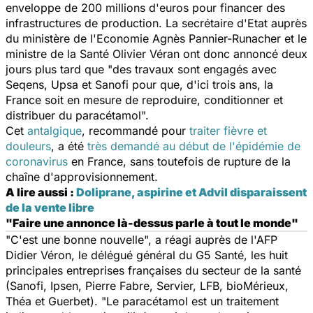
enveloppe de 200 millions d'euros pour financer des
infrastructures de production. La secrétaire d'Etat auprès
du ministère de l'Economie Agnès Pannier-Runacher et le
ministre de la Santé Olivier Véran ont donc annoncé deux
jours plus tard que "
des travaux sont engagés avec
Seqens, Upsa et Sanofi pour que, d'ici trois ans, la
France soit en mesure de reproduire, conditionner et
distribuer du paracétamol
".
Cet
antalgique
, recommandé pour
traiter fièvre et
douleurs
, a été
très demandé au début de l'épidémie de
coronavirus
en France, sans toutefois de rupture de la
chaîne d'approvisionnement.
A lire aussi :
Doliprane, aspirine et Advil disparaissent
de la vente libre
"Faire une annonce là-dessus parle à tout le monde"
"
C'est une bonne nouvelle
", a réagi auprès de l'AFP
Didier Véron, le délégué général du G5 Santé, les huit
principales entreprises françaises du secteur de la santé
(Sanofi, Ipsen, Pierre Fabre, Servier, LFB, bioMérieux,
Théa et Guerbet). "
Le paracétamol est un traitement