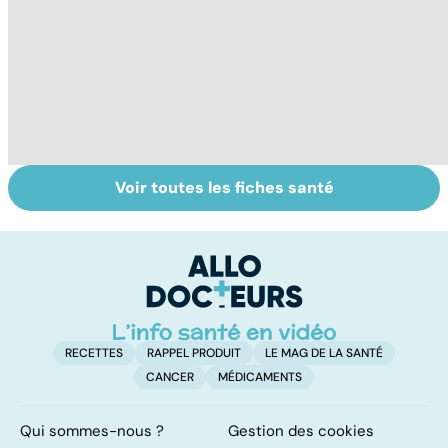
Voir toutes les fiches santé
Troubles anxieux,
Un rhume, ça se
V
une anxiété
soigne ?
v
envahissante
RECETTES
RAPPEL PRODUIT
LE MAG DE LA SANTÉ
CANCER
MÉDICAMENTS
Qui sommes-nous ?
Gestion des cookies