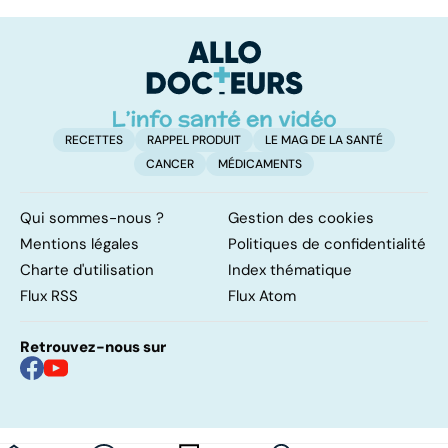
ses bonnes
domicile, c'est
ho
résolutions
facile !
c'
su
RECETTES
RAPPEL PRODUIT
LE MAG DE LA SANTÉ
CANCER
MÉDICAMENTS
Qui sommes-nous ?
Gestion des cookies
Mentions légales
Politiques de confidentialité
Charte d'utilisation
Index thématique
Flux RSS
Flux Atom
Retrouvez-nous sur