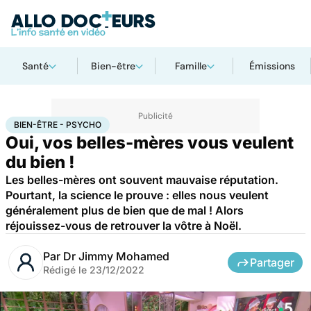
Santé
Bien-être
Famille
Émissions
Accueil
Famille
Bien-être - Psycho
BIEN-ÊTRE - PSYCHO
Oui, vos belles-mères vous veulent
du bien !
Les belles-mères ont souvent mauvaise réputation.
Pourtant, la science le prouve : elles nous veulent
généralement plus de bien que de mal ! Alors
réjouissez-vous de retrouver la vôtre à Noël.
Par
Dr Jimmy Mohamed
Partager
Rédigé le
23/12/2022