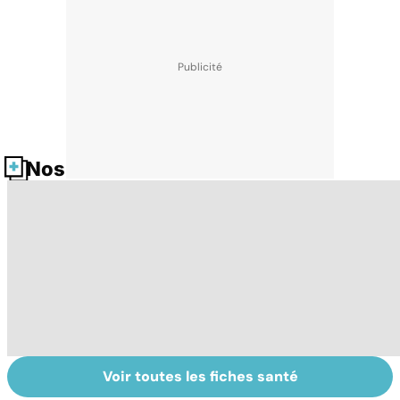
Nos fiches santé
Voir toutes les fiches santé
Comment tenir
Faire du sport à
D