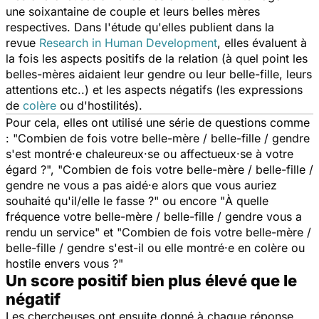
une soixantaine de couple et leurs belles mères
respectives. Dans l'étude qu'elles publient dans la
revue
Research in Human Development
, elles évaluent à
la fois les aspects positifs de la relation (à quel point les
belles-mères aidaient leur gendre ou leur belle-fille, leurs
attentions etc..) et les aspects négatifs (les expressions
de
colère
ou d'hostilités).
Pour cela, elles ont utilisé une série de questions comme
: "
Combien de fois votre belle-mère / belle-fille / gendre
s'est montré·e chaleureux·se ou affectueux·se à votre
égard ?
", "
Combien de fois votre belle-mère / belle-fille /
gendre ne vous a pas aidé·e alors que vous auriez
souhaité qu'il/elle le fasse ?
" ou encore "
À quelle
fréquence votre belle-mère / belle-fille / gendre vous a
rendu un service
" et "
Combien de fois votre belle-mère /
belle-fille / gendre s'est-il ou elle montré·e en colère ou
hostile envers vous ?
"
Un score positif bien plus élevé que le
négatif
Les chercheuses ont ensuite donné à chaque réponse