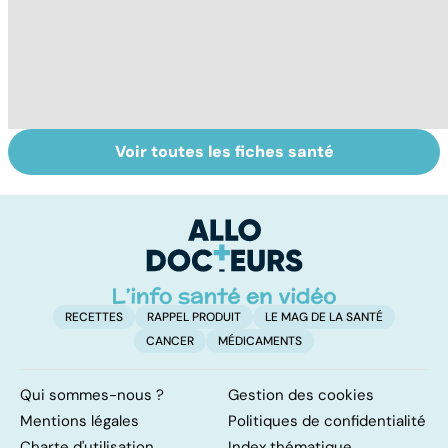
Voir toutes les fiches santé
La tuberculose
L'eau, source de
L
pulmonaire
vie
d
d
â
RECETTES
RAPPEL PRODUIT
LE MAG DE LA SANTÉ
CANCER
MÉDICAMENTS
Qui sommes-nous ?
Gestion des cookies
Mentions légales
Politiques de confidentialité
Charte d'utilisation
Index thématique