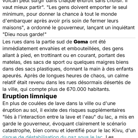
volcan peut surgir dans chaque endroit sans choisir. Il
vaut mieux partir". "Les gens doivent emporter le seul
minimum, pour donner la chance à tout le monde
d'embarquer après avoir pris soin de fermer leurs
maisons"
, a ordonné le gouverneur, lançant un inquiétant
"Dieu nous garde!"
Les rues dans la partie sud de
Goma
ont été
immédiatement envahies et embouteillées, des gens
allant à pied, en trottinant ou en courant, portant des
matelas, des sacs de sport ou quelques maigres biens
dans des sacs plastiques, donnant la main à des enfants
apeurés. Après de longues heures de chaos, un calme
relatif était revenu dans les rues désormais désertés de
la ville, qui compte plus de 670.000 habitants.
Eruption limnique
En plus de coulées de lave dans la ville ou d'une
éruption au sol, il existe des risques supplémentaires
"liés à l'interaction entre la lave et l'eau"
du lac, a mis en
garde le gouverneur, évoquant clairement le scénario
catastrophe, bien connu et identifié pour le lac Kivu, d'un
risque de déstabilisation du gaz sous le lac
. Les