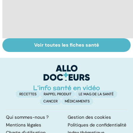
Voir toutes les fiches santé
L'eau, source de
La
G
vie
déshydratation
al
des personnes
b
âgées
RECETTES
RAPPEL PRODUIT
LE MAG DE LA SANTÉ
CANCER
MÉDICAMENTS
Qui sommes-nous ?
Gestion des cookies
Mentions légales
Politiques de confidentialité
Charte d'utilisation
Index thématique