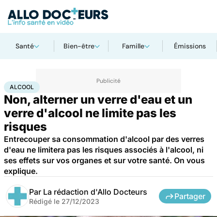
Santé
Bien-être
Famille
Émissions
Accueil
Santé
Maladies
Drogues et addictions
Alcool
ALCOOL
Non, alterner un verre d'eau et un
verre d'alcool ne limite pas les
risques
Entrecouper sa consommation d'alcool par des verres
d'eau ne limitera pas les risques associés à l'alcool, ni
ses effets sur vos organes et sur votre santé. On vous
explique.
Par
La rédaction d'Allo Docteurs
Partager
Rédigé le
27/12/2023