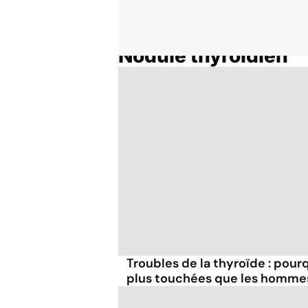
Nodule thyroïdien
Accueil
Thématiques
Troubles de la thyroïde : pou
plus touchées que les homme