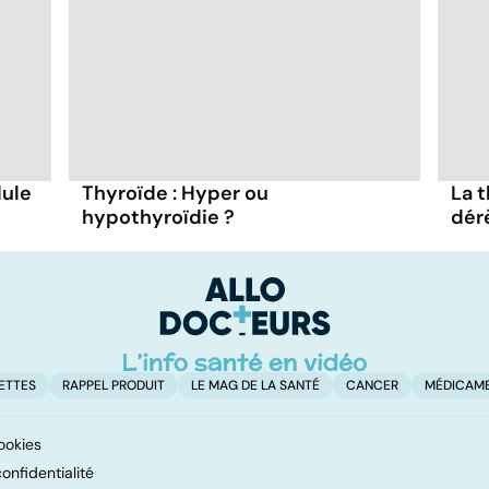
dule
Thyroïde : Hyper ou
La 
hypothyroïdie ?
dér
ETTES
RAPPEL PRODUIT
LE MAG DE LA SANTÉ
CANCER
MÉDICAM
ookies
onfidentialité