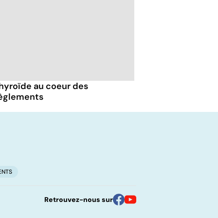
thyroïde au coeur des
èglements
ENTS
Retrouvez-nous sur