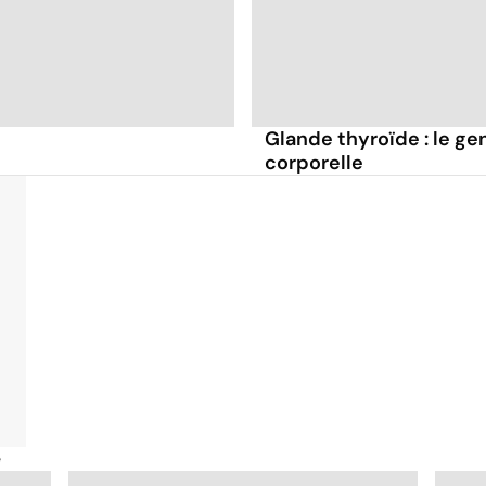
Glande thyroïde : le ge
corporelle
é