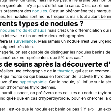
augmenter de taille, mais ne tue pas. Il n’entraîne pas non pl
n générale il n’y a pas d’effet sur la santé. C’est extrêmem
es présentent des
nodules.
C’est un phénomène très marqué c
es, les nodules sont moins fréquents mais tout autant bénins
érents types de nodules ?
e
nodules froids et chauds
mais c’est une différenciation qui 
 un intervalle d’un an entre deux échographies.
fiera la
surveillance
. Mais jamais un nodule n’est une urgen
soignent très bien.
magerie, on est capable de distinguer les nodules bénins d
 cancéreux ne représentent que 5% des cas."
s de soins après la découverte d
d réaliser une échographie de la
thyroïde
, qui est un examen
qui monte ou qui baisse en fonction de l’activité thyroïdie
reuve d’une
hyperthyroïdie
. Car le nodule, s’il influe sur la 
tion d’hormones thyroïdiennes.
 paraît suspect, on prélèvera des cellules du nodule (cytopo
 indiquée que en cas d’hyperthyroïdie, pour en chercher la
ser : est-ce que le nodule est bénin ou pas ? Y a-t-il un e