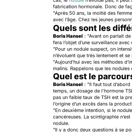
cas, le
nodule
n’évolue pas, il peut 
fabrication hormonale. Donc de faço
"Après 50 ans, la moitié des femm
avec l’âge. Chez les jeunes personn
Quels sont les diff
Boris Hansel
: "Avant on parlait d
fera l’objet d’une surveillance avec
"Pour un nodule suspect, on intensi
n’évoluent que très lentement et se 
"Aujourd’hui avec les méthodes d’i
malins. Rappelons que les nodules
Quel est le parcour
Boris Hansel
: "Il faut tout d’abor
temps, un dosage de l'hormone TSH 
pas un faible taux de TSH est la p
l’origine d’un excès dans la produc
"En deuxième intention, si le nodule
cancéreuses. La scintigraphie n’est
nodule.
"Il y a donc deux questions à se po