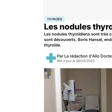
Accueil
Santé
Maladies
Thyroïde
THYROÏDE
Les nodules thyro
Les nodules thyroïdiens sont très c
sont découverts. Boris Hansel, endoc
thyroïde.
Par
La rédaction d'Allo Doct
Mis à jour le
06/03/2025