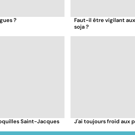
lgues ?
Faut-il être vigilant a
soja ?
coquilles Saint-Jacques
J'ai toujours froid aux p