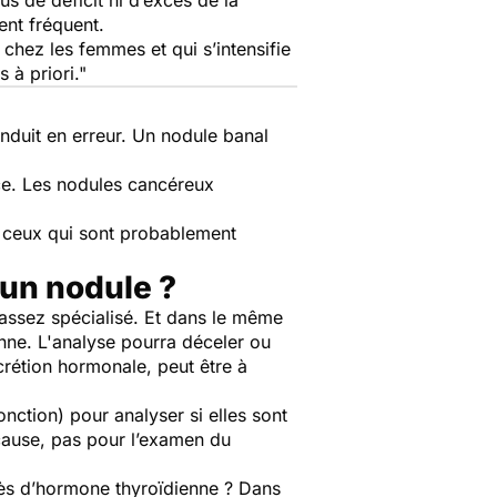
us de déficit ni d’excès de la
ent fréquent.
hez les femmes et qui s’intensifie
 à priori."
induit en erreur. Un nodule banal
ce. Les nodules cancéreux
e ceux qui sont probablement
'un nodule ?
 assez spécialisé. Et dans le même
nne. L'analyse pourra déceler ou
sécrétion hormonale, peut être à
nction) pour analyser si elles sont
 cause, pas pour l’examen du
xcès d’hormone thyroïdienne ? Dans