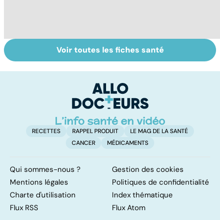
Voir toutes les fiches santé
La tuberculose
Le TDAH, un
La
pulmonaire
trouble de
ut
l'attention avec
ou sans
hyperactivité
RECETTES
RAPPEL PRODUIT
LE MAG DE LA SANTÉ
CANCER
MÉDICAMENTS
Qui sommes-nous ?
Gestion des cookies
Mentions légales
Politiques de confidentialité
Charte d'utilisation
Index thématique
Flux RSS
Flux Atom