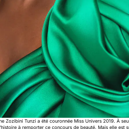
ine Zozibini Tunzi a été couronnée Miss Univers 2019. À se
histoire à remporter ce concours de beauté. Mais elle est su