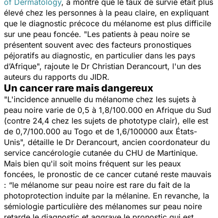
of Dermatology
, a montré que le taux de survie était plus
élevé chez les personnes à la peau claire, en expliquant
que le diagnostic précoce du mélanome est plus difficile
sur une peau foncée.
"Les patients à peau noire se
présentent souvent avec des facteurs pronostiques
péjoratifs au diagnostic, en particulier dans les pays
d’Afrique",
rajoute
le
Dr Christian Derancourt, l'un des
auteurs du rapports du JIDR.
Un cancer rare mais dangereux
"L'incidence annuelle du mélanome chez les sujets à
peau noire varie de 0,5 à 1,8/100.000 en Afrique du Sud
(contre 24,4 chez les sujets de phototype clair), elle est
de 0,7/100.000 au Togo et de 1,6/100000 aux États-
Unis",
détaille le
Dr Derancourt, ancien coordonateur du
service cancérologie cutanée du CHU de Martinique.
Mais bien qu'il soit moins fréquent sur les peaux
foncées, le pronostic de ce cancer cutané reste mauvais
: “
le mélanome sur peau noire est rare du fait de la
photoprotection induite par la mélanine. En revanche, la
sémiologie particulière des mélanomes sur peau noire
retarde le diagnostic et aggrave le pronostic qui est