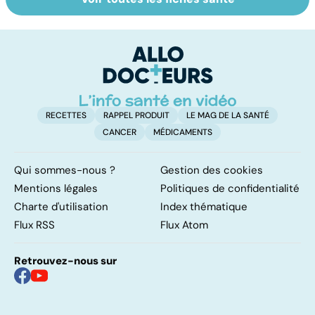
HPV : tout savoir
La tuberculose
Ca
sur les
pulmonaire
fa
papillomavirus
t
RECETTES
RAPPEL PRODUIT
LE MAG DE LA SANTÉ
CANCER
MÉDICAMENTS
Qui sommes-nous ?
Gestion des cookies
Mentions légales
Politiques de confidentialité
Charte d'utilisation
Index thématique
Flux RSS
Flux Atom
Retrouvez-nous sur