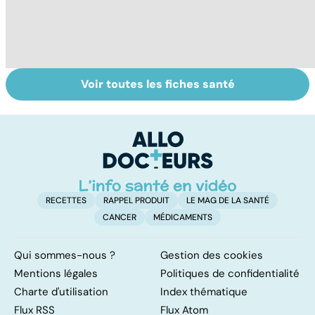
Voir toutes les fiches santé
Presbytie :
Presbytie et
To
pourquoi choisir
baisse de
le
de se faire
l’audition
p
opérer ?
RECETTES
RAPPEL PRODUIT
LE MAG DE LA SANTÉ
CANCER
MÉDICAMENTS
Qui sommes-nous ?
Gestion des cookies
Mentions légales
Politiques de confidentialité
Charte d'utilisation
Index thématique
Flux RSS
Flux Atom