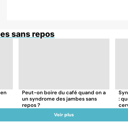
es sans repos
 en
Peut-on boire du café quand on a
Syn
un syndrome des jambes sans
: qu
repos ?
cer
Voir plus