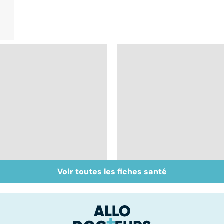
Voir toutes les fiches santé
Bien dormir, mais...
Le mystère de la
sans médicaments !
fibromyalgie