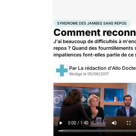
Accueil
Santé
Syndrome des jambes sans repos
SYNDROME DES JAMBES SANS REPOS
Comment reconnaî
J'ai beaucoup de difficultés à m'e
repos ? Quand des fourmillements s
impatiences font-elles partie de c
Par
La rédaction d'Allo Doct
Rédigé le
05/06/2017