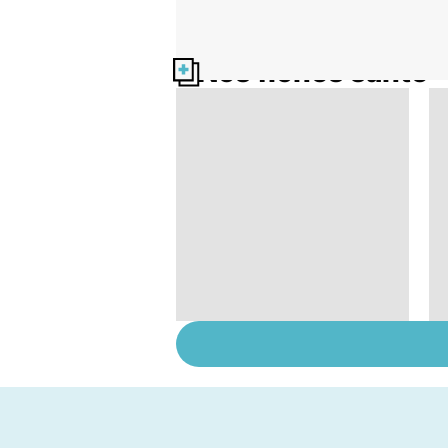
Nos fiches santé
Narcolepsie : des
crises de sommeil
involontaires