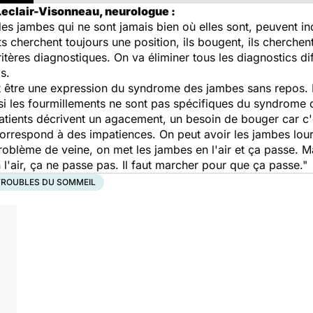
Leclair-Visonneau, neurologue :
 des jambes qui ne sont jamais bien où elles sont, peuvent 
ts cherchent toujours une position, ils bougent, ils cherchen
itères diagnostiques. On va éliminer tous les diagnostics di
s.
t être une expression du syndrome des jambes sans repos. Il
i les fourmillements ne sont pas spécifiques du syndrome 
tients décrivent un agacement, un besoin de bouger car c'e
respond à des impatiences. On peut avoir les jambes lourd
 problème de veine, on met les jambes en l'air et ça passe.
 l'air, ça ne passe pas. Il faut marcher pour que ça passe."
TROUBLES DU SOMMEIL