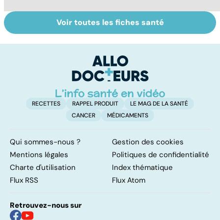
Voir toutes les fiches santé
Violences
Vivre après un
De
sexuelles :
cancer
t
comment s'en
s
remettre ?
m
RECETTES
RAPPEL PRODUIT
LE MAG DE LA SANTÉ
CANCER
MÉDICAMENTS
Qui sommes-nous ?
Gestion des cookies
Mentions légales
Politiques de confidentialité
Charte d'utilisation
Index thématique
Flux RSS
Flux Atom
Retrouvez-nous sur