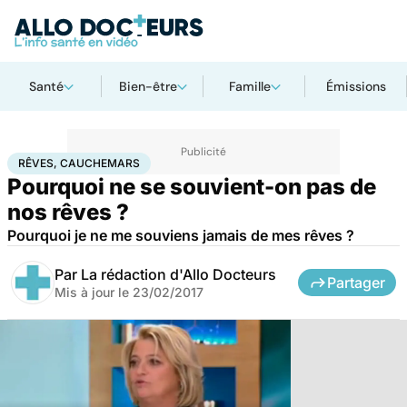
Santé
Bien-être
Famille
Émissions
Accueil
Bien-être
Psycho
Rêves, cauchemars
RÊVES, CAUCHEMARS
Pourquoi ne se souvient-on pas de
nos rêves ?
Pourquoi je ne me souviens jamais de mes rêves ?
Par
La rédaction d'Allo Docteurs
Partager
Mis à jour le
23/02/2017