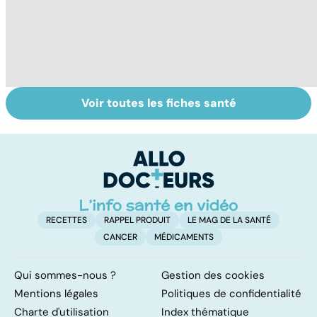
Voir toutes les fiches santé
Suicide : prévenir
Violences
Bu
le passage à
sexuelles :
l
l'acte
comment s'en
p
remettre ?
RECETTES
RAPPEL PRODUIT
LE MAG DE LA SANTÉ
CANCER
MÉDICAMENTS
Qui sommes-nous ?
Gestion des cookies
Mentions légales
Politiques de confidentialité
Charte d'utilisation
Index thématique