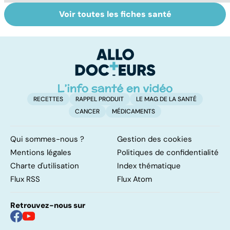
Voir toutes les fiches santé
Comment
Accident
C
maîtriser le
vasculaire
m
bégaiement ?
cérébral : l'enfant
également
touché
RECETTES
RAPPEL PRODUIT
LE MAG DE LA SANTÉ
CANCER
MÉDICAMENTS
Qui sommes-nous ?
Gestion des cookies
Mentions légales
Politiques de confidentialité
Charte d'utilisation
Index thématique
Flux RSS
Flux Atom
Retrouvez-nous sur