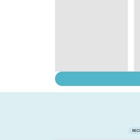
Ados : que faire en
cas de troubles du
comportement ?
REC