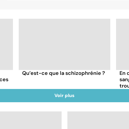
Qu’est-ce que la schizophrénie ?
En 
nces
san
tro
Voir plus