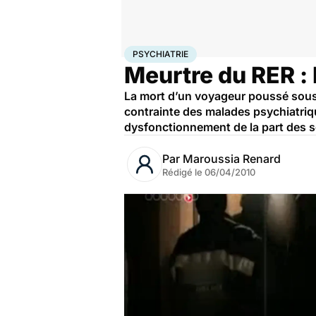
Accueil
Bien-être
Psycho
Psychiatrie
PSYCHIATRIE
Meurtre du RER : l
La mort d’un voyageur poussé sous l
contrainte des malades psychiatrique
dysfonctionnement de la part des s
Par
Maroussia Renard
Rédigé le
06/04/2010