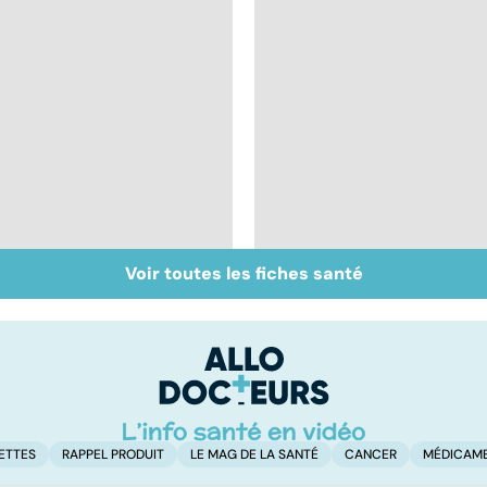
Voir toutes les fiches santé
Automutilation : des
Mieux comprendre la
ados en souffrance
schizophrénie
ETTES
RAPPEL PRODUIT
LE MAG DE LA SANTÉ
CANCER
MÉDICAM