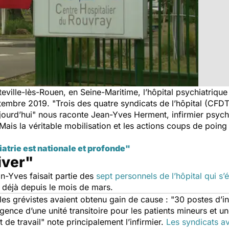
teville-lès-Rouen, en Seine-Maritime, l’hôpital psychiatriq
ptembre 2019. "
Trois des quatre syndicats de l’hôpital (CF
ourd’hui
" nous raconte Jean-Yves Herment, infirmier psych
Mais la véritable mobilisation et les actions coups de poing 
iatrie est nationale et profonde"
iver"
an-Yves faisait partie des
sept personnels de l’hôpital qui s’
 déjà depuis le mois de mars.
es grévistes avaient obtenu gain de cause : "
30 postes d’in
 urgence d’une unité transitoire pour les patients mineurs et 
 de travail
" note principalement l’infirmier.
Les syndicats av