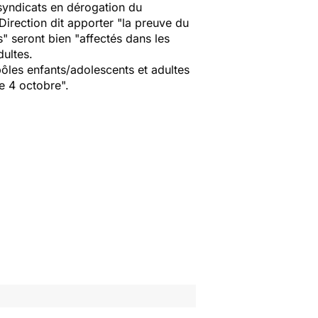
syndicats en dérogation du
Direction dit apporter "
la preuve du
s
" seront bien "
affectés dans les
dultes.
ôles enfants/adolescents et adultes
le 4 octobre
".