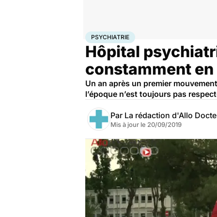
Accueil
Santé
Société
Psychiatrie
PSYCHIATRIE
Hôpital psychiat
constamment en t
Un an après un premier mouvement s
l’époque n’est toujours pas respecté
Par
La rédaction d'Allo Doct
Mis à jour le
20/09/2019