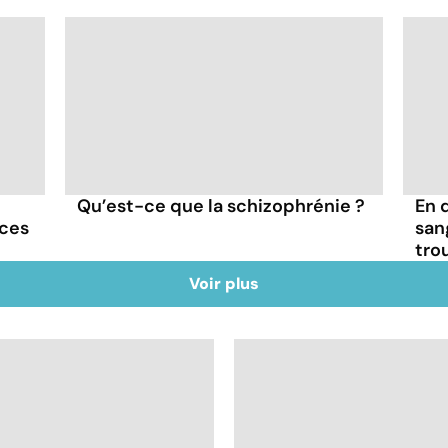
Qu’est-ce que la schizophrénie ?
En 
nces
san
tro
Voir plus