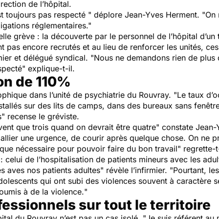
rection de l’hôpital.
st toujours pas respecté
" déplore Jean-Yves Herment. "
On 
ligations réglementaires
."
le grève : la découverte par le personnel de l’hôpital d’un 
 pas encore recrutés et au lieu de renforcer les unités, ce
rmier et délégué syndical. "
Nous ne demandons rien de plus qu
especté
" explique-t-il.
on de 110%
rophique dans l’unité de psychiatrie du Rouvray. "
Le taux d’o
stallés sur des lits de camps, dans des bureaux sans fenêtr
s
" recense le gréviste.
vent que trois quand on devrait être quatre
" constate Jean
lier une urgence, de courir après quelque chose. On ne pr
que nécessaire pour pouvoir faire du bon travail
" regrette-t
: celui de l’hospitalisation de patients mineurs avec les adul
s aves nos patients adultes
" révèle l’infirmier. "
Pourtant, le
lescents qui ont subi des violences souvent à caractère se
soumis à de la violence.
"
essionnels sur tout le territoire
ital du Rouvray n’est pas un cas isolé. "
Je suis référent au 