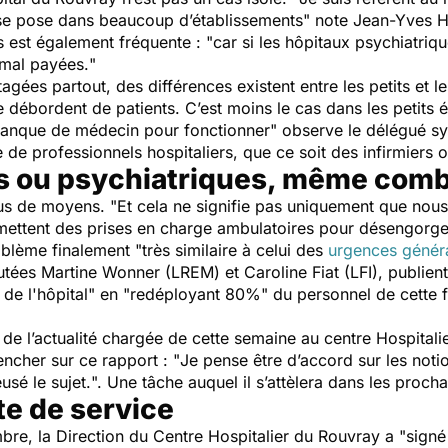
 se pose dans beaucoup d’établissements
" note Jean-Yves H
fs est également fréquente : "
car si les hôpitaux psychiatriqu
 mal payées.
"
ées partout, des différences existent entre les petits et le
 débordent de patients. C’est moins le cas dans les petits é
 manque de médecin pour fonctionner
" observe le délégué sy
e de professionnels hospitaliers, que ce soit des infirmiers
s ou psychiatriques, même com
lus de moyens. "
Et cela ne signifie pas uniquement que nous
ermettent des prises en charge ambulatoires pour désengorge
oblème finalement "
très similaire à celui des
urgences génér
tées Martine Wonner (LREM) et Caroline Fiat (LFI), publien
 de l'hôpital
" en "
redéployant 80%
" du personnel de cette fi
de l’actualité chargée de cette semaine au centre Hospita
ncher sur ce rapport : "
Je pense être d’accord sur les not
sé le sujet.
". Une tâche auquel il s’attèlera dans les procha
te de service
bre, la Direction du Centre Hospitalier du Rouvray a "
signé