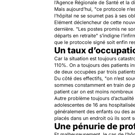
l’Agence Régionale de Santé et la di
Mais aujourd’hui, "
ce protocole n’e
l’hôpital ne se soumet pas à ses ob
Elément déclencheur de cette nouvel
dernière. "
Les postes promis ne sont
départs en retraite
" s’indigne l’infi
que le protocole signé soit enfin r
Un taux d’occupati
Car la situation est toujours catast
110%. On a toujours des patients in
de deux occupées par trois patient
Du côté des effectifs, "
on n’est sou
sommes constamment en train de pal
patient car on est moins nombreux 
Autre problème toujours d’actualité 
adolescentes de 16 ans hospitalisée
généralement des enfants ou des ado
placés dans un endroit où ils sont 
Une pénurie de prof
Et malheureusement, le cas de l’hôp