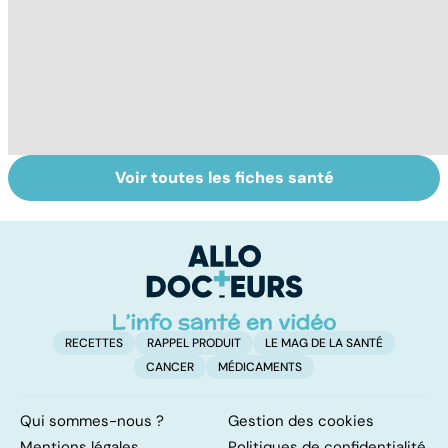
Voir toutes les fiches santé
Ados : que faire
Automutilation :
M
en cas de
des ados en
c
troubles du
souffrance
s
comportement ?
RECETTES
RAPPEL PRODUIT
LE MAG DE LA SANTÉ
CANCER
MÉDICAMENTS
Qui sommes-nous ?
Gestion des cookies
Mentions légales
Politiques de confidentialité