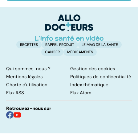
comprendre la
les infections
a
schizophrénie
pulmonaires
fa
d'
RECETTES
RAPPEL PRODUIT
LE MAG DE LA SANTÉ
CANCER
MÉDICAMENTS
Qui sommes-nous ?
Gestion des cookies
Mentions légales
Politiques de confidentialité
Charte d'utilisation
Index thématique
Flux RSS
Flux Atom
Retrouvez-nous sur