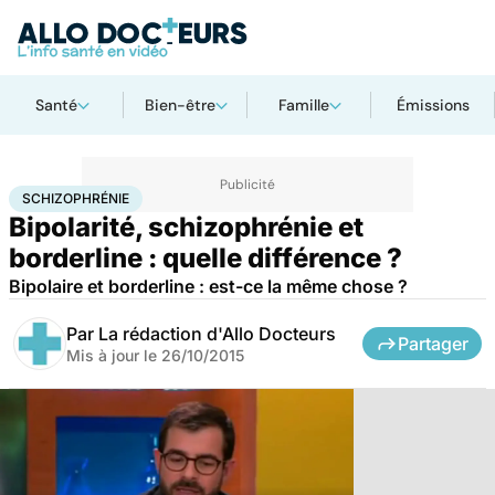
Santé
Bien-être
Famille
Émissions
Accueil
Bien-être
Psycho
Schizophrénie
SCHIZOPHRÉNIE
Bipolarité, schizophrénie et
borderline : quelle différence ?
Bipolaire et borderline : est-ce la même chose ?
Par
La rédaction d'Allo Docteurs
Partager
Mis à jour le
26/10/2015