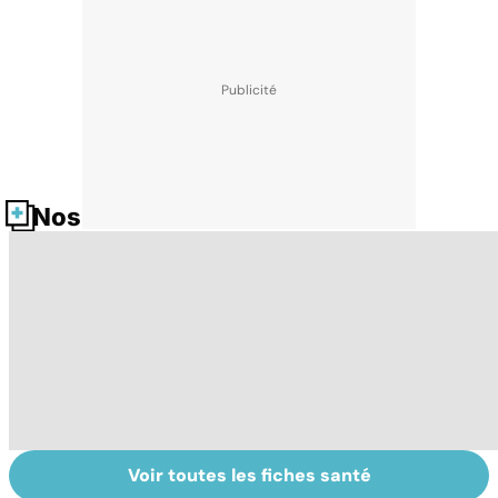
Nos fiches santé
Voir toutes les fiches santé
Mieux
Tout savoir sur
I