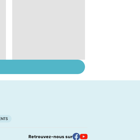
Suicide : prévenir le
passage à l'acte
ENTS
Retrouvez-nous sur