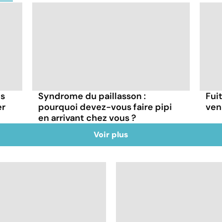
es
Syndrome du paillasson :
Fui
er
pourquoi devez-vous faire pipi
ven
en arrivant chez vous ?
Voir plus