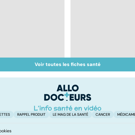
Voir toutes les fiches santé
Tout savoir sur les
Inflammation des
infections
amygdales : que faire
pulmonaires
en cas d'angine ?
ETTES
RAPPEL PRODUIT
LE MAG DE LA SANTÉ
CANCER
MÉDICAM
ookies