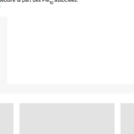
déduire la part des PM
associées.
10