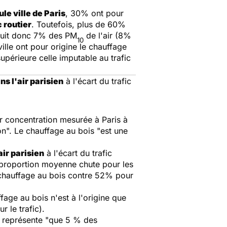
le ville de Paris
, 30% ont pour
c routier
. Toutefois, plus de 60%
oduit donc 7% des PM
de l'air (8%
10
ille ont pour origine le chauffage
supérieure celle imputable au trafic
ns l'air parisien
à l'écart du trafic
ur concentration mesurée à Paris à
on". Le chauffage au bois "est une
air parisien
à l'écart du trafic
 proportion moyenne chute pour les
u chauffage au bois contre 52% pour
fage au bois n'est à l'origine que
 le trafic).
e représente "que 5 % des