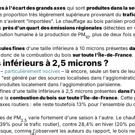
s à l'écart des grands axes
qui sont
produites dans la seu
ne proportion très légèrement supérieure provenant du
trafi
ien s'avèrent "importées". Le chauffage au bois parisien pr
is
près d'un quart
des émissions régionales
détectées en v
ribution humaine à la production de PM
, plus de deux fois 
10
cules fines
d'une taille inférieure à 10 microns présentes
da
 donc de la combustion du bois
sur toute l'Île-de-France
.
 inférieurs à 2,5 microns ?
–
particulièrement nocives
– là encore, seule un tiers de le
) "est généré par des sources localisées dans l'agglomérati
produites localement dans l'agglomération parisienne.
fines d'une taille inférieure à 2,5 microns présentes
dans l'
de la
combustion du bois
sur toute l'Île-de-France
. Cette
 axes routiers : elle reste toutefois 13% pour l'ensemble d
rces de PM
varie fortement d'une saison à l'autre. Le chauf
2.5
39% pour le trafic routier), contre 28,4% en hiver (20% pour
isque, comme l'observent les auteurs du rapport, le bois n
(4)