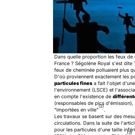
Dans quelle proportion les feux de 
France ? Ségolène Royal s'est dite "
feux de cheminée polluaient plus que
D'où proviennent exactement les pol
particules fines
a fait l'objet d'u
l'environnement (LSCE) et l'associat
en compte l'existence de
différent
(responsables de pics d'émission), 
(2)
"importées en ville"
.
Les travaux se basent sur des mesur
circulations. Dans la suite de l'artic
pour les particules d'une taille inf
(3)