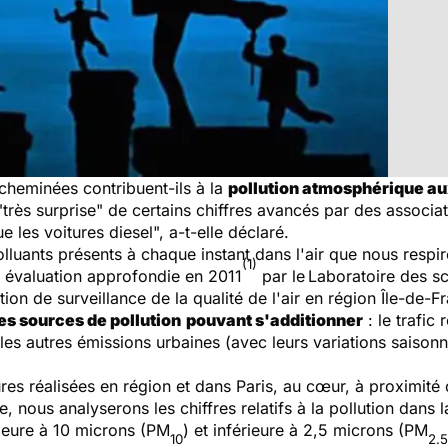
cheminées contribuent-ils à la
pollution atmosphérique a
très surprise" de certains chiffres avancés par des associat
 les voitures diesel", a-t-elle déclaré.
luants présents à chaque instant dans l'air que nous respir
(1)
ne évaluation approfondie en 2011
par le
Laboratoire des sc
ion de surveillance de la qualité de l'air en région Île-de-F
es sources de pollution
pouvant s'additionner
: le trafic
les autres émissions urbaines (avec leurs variations saisonn
es réalisées en région et dans Paris, au cœur, à proximité 
le, nous analyserons les chiffres relatifs à la pollution dans la
érieure à 10 microns (PM
) et inférieure à 2,5 microns (PM
10
2.5