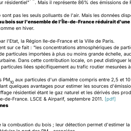
 résidentiel"
. Mais il représente 86% des émissions de
e sont pas les seuls polluants de l'air. Mais les données dis
u bois sur l'ensemble de l'Île-de-France réduirait d'une 
 comme en hiver.
r l'Etat, la Région Ile-de-France et la Ville de Paris.
ent sur ce fait : "les concentrations atmosphériques de part
 de particules importées à plus ou moins grande échelle, auq
rbaine. Dans cette contribution locale, on peut distinguer l
es particules liées spécifiquement au trafic routier mesurée
es PM
aux particules d'un diamètre compris entre 2,5 et 10
10
ant quelques avantages pour estimer les sources d'émissio
fage résidentiel étant le gaz naturel et les dérivés des produ
Île-de-France.
LSCE & Airparif, septembre 2011.
[pdf]
ines
 la combustion du bois ; leur détection permet d'estimer la