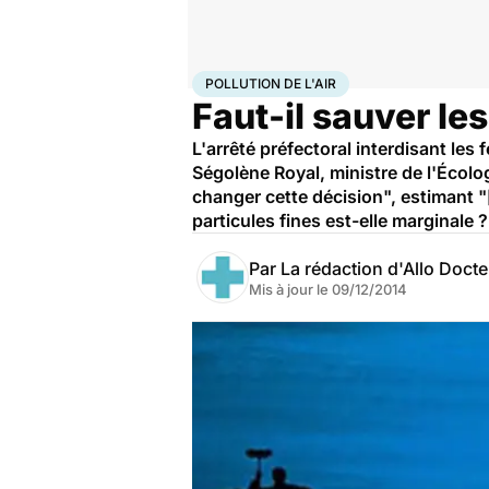
Accueil
Santé
Société
Santé publique
Pollution de 
POLLUTION DE L'AIR
Faut-il sauver le
L'arrêté préfectoral interdisant le
Ségolène Royal, ministre de l'Écolo
changer cette décision", estimant "
particules fines est-elle marginale ?
Par
La rédaction d'Allo Doct
Mis à jour le
09/12/2014