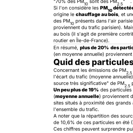
"70% des PM
sont des PM
"
.
10
2.5
Si l'on considère les
PM
détectée
10
origine le
chauffage au bois
, et u
des PM
présents dans l'air paris
10
proviennent du trafic parisien). Ma
au bois (il s'agit de première cont
routier en Île-de-France).
En résumé,
plus de 20%
des parti
(en moyenne annuelle) proviennent
Quid des particules
Concernant les émissions de PM
2,5
l'écart du trafic (moyenne annuelle
source très significative" de PM
2.5
Un peu plus de 19%
des particules 
(
moyenne annuelle
) proviennent 
sites situés à proximité des grands
l'ensemble du trafic.
A noter que la répartition des sou
de 10,6% de ces particules en été (
Ces chiffres peuvent surprendre pu