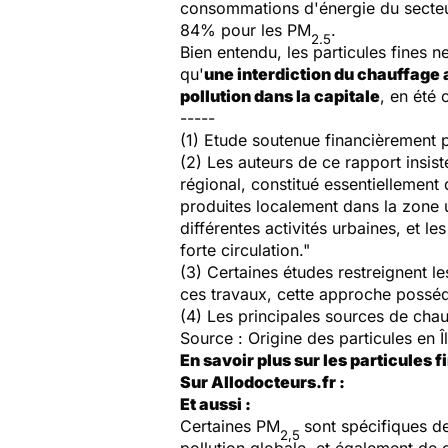
consommations d'énergie du secteur
84% pour les PM
.
2.5
Bien entendu, les particules fines n
qu'
une interdiction du chauffage a
pollution dans la capitale
, en été
-----
(1) Etude soutenue financièrement pa
(2) Les auteurs de ce rapport insist
régional, constitué essentiellement
produites localement dans la zone u
différentes activités urbaines, et l
forte circulation."
(3) Certaines études restreignent l
ces travaux, cette approche posséd
(4) Les principales sources de chauf
Source :
Origine des particules en 
En savoir plus sur les particules f
Sur Allodocteurs.fr :
Et aussi :
Certaines PM
sont spécifiques de
2,5